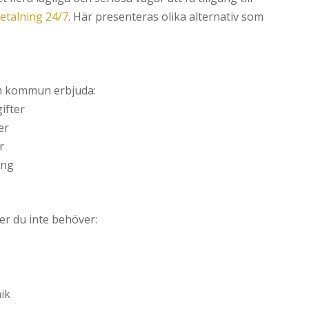
etalning 24/7
. Här presenteras olika alternativ som
din kommun erbjuda:
ifter
er
r
ing
ker du inte behöver:
ik