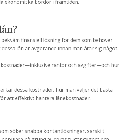
edda ekonomiska bördor i framtiden.
lån?
 bekväm finansiell lösning för dem som behöver
g dessa lån är avgörande innan man åtar sig något.
s kostnader—inklusive räntor och avgifter—och hur
rkar dessa kostnader, hur man väljer det bästa
för att effektivt hantera lånekostnader.
 som söker snabba kontantlösningar, särskilt
t populära på grund av deras tillgänglighet och