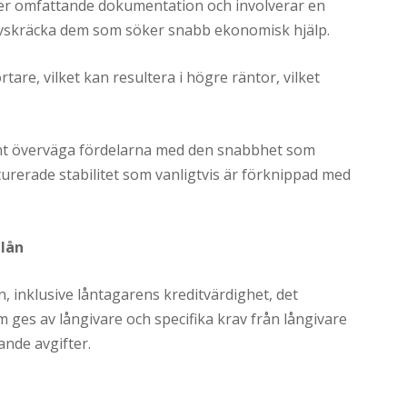
s mer omfattande dokumentation och involverar en
 avskräcka dem som söker snabb ekonomisk hjälp.
tare, vilket kan resultera i högre räntor, vilket
rant överväga fördelarna med den snabbhet som
kturerade stabilitet som vanligtvis är förknippad med
-lån
, inklusive låntagarens kreditvärdighet, det
 ges av långivare och specifika krav från långivare
ande avgifter.