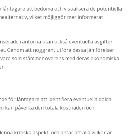
a låntagare att bedöma och visualisera de potentiella
ealternativ, vilket möjliggör mer informerat
onserade räntorna utan också eventuella avgifter
et. Genom att noggrant utföra dessa jämförelser
ångivare som stämmer överens med deras ekonomiska
en.
nde för låntagare att identifiera eventuella dolda
 som kan påverka den totala kostnaden och
nna kritiska aspekt, och antar att alla villkor är