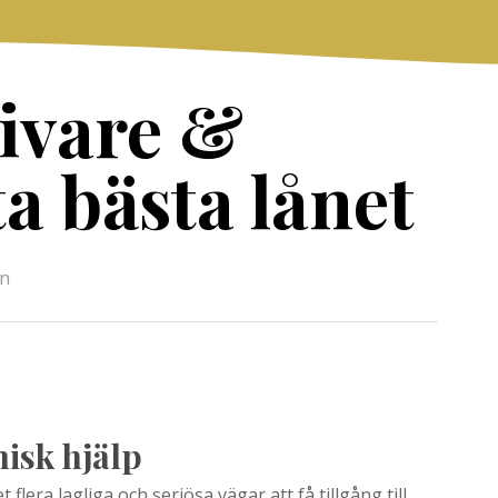
ivare &
ta bästa lånet
ån
isk hjälp
era lagliga och seriösa vägar att få tillgång till