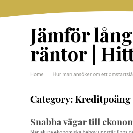
Skip
to
content
Jämför lång
räntor | Hit
Home
Hur man ansöker om ett omstartsl
Category:
Kreditpoäng
Snabba vägar till ekonom
När akuta ekonomiska behov uppstår finns det fl